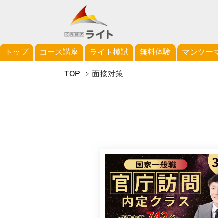
トップ
コース講座
ライト模試
無料体験
マンツー
TOP
面接対策