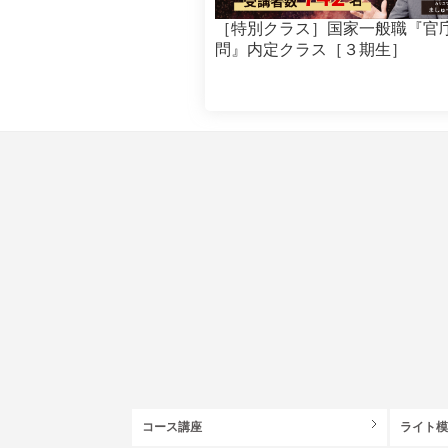
［特別クラス］国家一般職『官
問』内定クラス［３期生］
コース講座
ライト