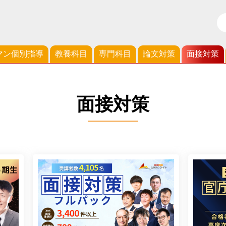
マン個別指導
教養科目
専門科目
論文対策
面接対策
面接対策