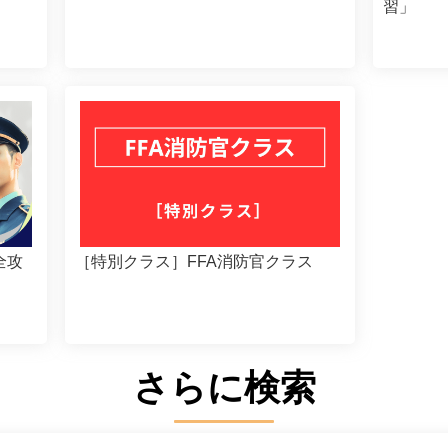
習」
全攻
［特別クラス］FFA消防官クラス
さらに検索