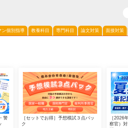
マン個別指導
教養科目
専門科目
論文対策
面接対策
［セットでお得］予想模試３点パッ
・警
［202
ク
ッ
察官）対