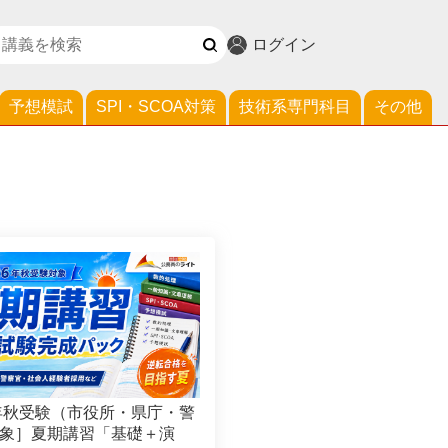
ログイン
予想模試
SPI・SCOA対策
技術系専門科目
その他
6年秋受験（市役所・県庁・警
象］夏期講習「基礎＋演