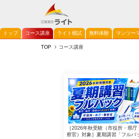
トップ
コース講座
ライト模試
無料体験
マンツー
TOP
コース講座
［2026年秋受験（市役所・県庁
察官）対象］夏期講習「フルパ