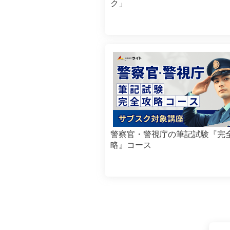
ク」
警察官・警視庁の筆記試験『完
略』コース