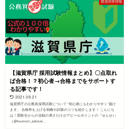
都道府県情報
【滋賀県庁 採用試験情報まとめ】〇点取れ
ば合格！？初心者→合格までをサポートす
る記事です！
2021.09.21
滋賀県庁の公務員採用試験について ”初心者にもわかりやすく”届け
ます。 合格率を上げる戦略や試験のコツを紹介します！ こんにち
は！受験生からの信頼の厚さだけがアピールポイントの『せんせい
（@koumuin_adviser...