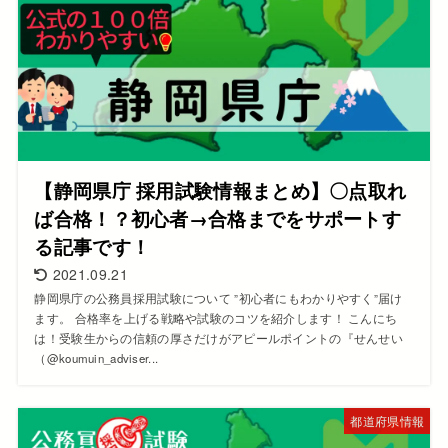
【静岡県庁 採用試験情報まとめ】〇点取れ
ば合格！？初心者→合格までをサポートす
る記事です！
2021.09.21
静岡県庁の公務員採用試験について ”初心者にもわかりやすく”届け
ます。 合格率を上げる戦略や試験のコツを紹介します！ こんにち
は！受験生からの信頼の厚さだけがアピールポイントの『せんせい
（@koumuin_adviser...
都道府県情報