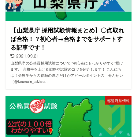
【山梨県庁 採用試験情報まとめ】〇点取れ
ば合格！？初心者→合格までをサポートす
る記事です！
2021.09.21
山梨県庁の公務員採用試験について ”初心者にもわかりやすく”届け
ます。 合格率を上げる戦略や試験のコツを紹介します！ こんにち
は！受験生からの信頼の厚さだけがアピールポイントの『せんせい
（@koumuin_adviser...
都道府県情報