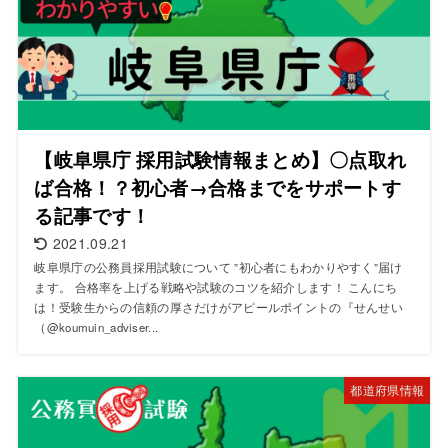
【岐阜県庁 採用試験情報まとめ】〇点取れ
ば合格！？初心者→合格までをサポートす
る記事です！
2021.09.21
岐阜県庁の公務員採用試験について ”初心者にもわかりやすく”届け
ます。 合格率を上げる戦略や試験のコツを紹介します！ こんにち
は！受験生からの信頼の厚さだけがアピールポイントの『せんせい
（@koumuin_adviser...
都道府県情報