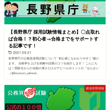
【長野県庁 採用試験情報まとめ】〇点取れ
ば合格！？初心者→合格までをサポートす
る記事です！
2021.09.21
長野県庁の公務員採用試験について ”初心者にもわかりやすく”届け
ます。 合格率を上げる戦略や試験のコツを紹介します！ こんにち
は！受験生からの信頼の厚さだけがアピールポイントの『せんせい
（@koumuin_adviser...
都道府県情報