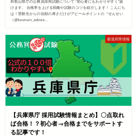
和歌山県庁の公務員採用試験について ”初心者にもわかりやすく”届
けます。 合格率を上げる戦略や試験のコツを紹介します！ こんにち
は！受験生からの信頼の厚さだけがアピールポイントの『せんせい
（@koumuin_advise...
都道府県情報
【兵庫県庁 採用試験情報まとめ】〇点取れ
ば合格！？初心者→合格までをサポートす
る記事です！