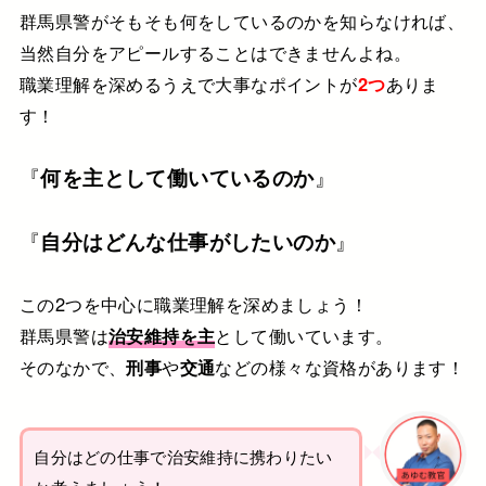
群馬県警がそもそも何をしているのかを知らなければ、
当然自分をアピールすることはできませんよね。
職業理解を深めるうえで大事なポイントが
2つ
ありま
す！
『
何を主として働いているのか
』
『
自分はどんな仕事がしたいのか
』
この2つを中心に職業理解を深めましょう！
群馬県警は
治安維持を主
として働いています。
そのなかで、
刑事
や
交通
などの様々な資格があります！
自分はどの仕事で治安維持に携わりたい