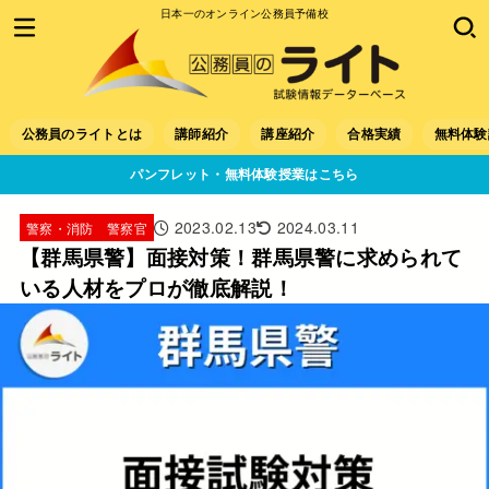
日本一のオンライン公務員予備校
公務員のライトとは
講師紹介
講座紹介
合格実績
無料体験
パンフレット・無料体験授業はこちら
2023.02.13
2024.03.11
警察・消防 警察官
【群馬県警】面接対策！群馬県警に求められて
いる人材をプロが徹底解説！