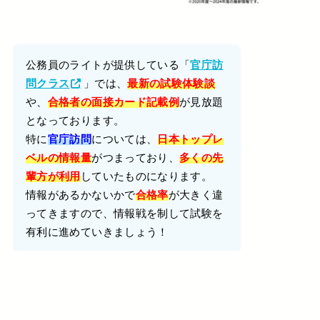
公務員のライトが提供している「
官庁訪
」では、
問クラス
最新の試験体験談
や、
が見放題
合格者の面接カード記載例
となっております。
特に
については、
官庁訪問
日本トップレ
がつまっており、
ベルの情報量
多くの先
していたものになります。
輩方が利用
情報があるかないかで
が大きく違
合格率
ってきますので、情報戦を制して試験を
有利に進めていきましょう！