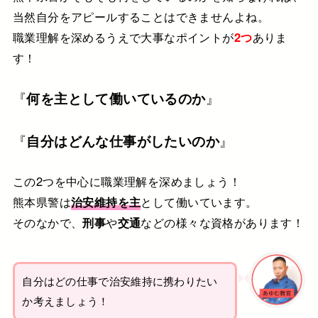
当然自分をアピールすることはできませんよね。
職業理解を深めるうえで大事なポイントが
2つ
ありま
す！
『
何を主として働いているのか
』
『
自分はどんな仕事がしたいのか
』
この2つを中心に職業理解を深めましょう！
熊本県警は
治安維持を主
として働いています。
そのなかで、
刑事
や
交通
などの様々な資格があります！
自分はどの仕事で治安維持に携わりたい
か考えましょう！