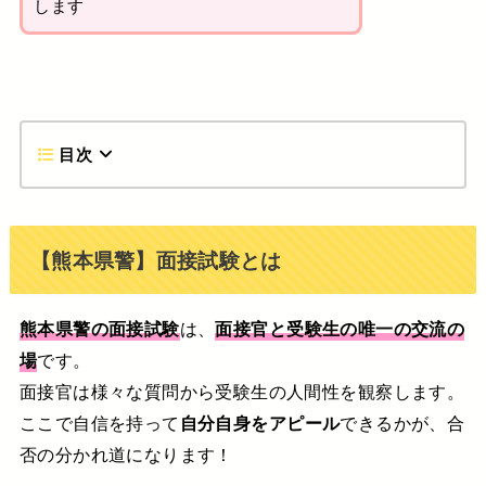
します
目次
【熊本県警】面接試験とは
熊本県警の面接試験
は、
面接官と受験生の唯一の交流の
場
です。
面接官は様々な質問から受験生の人間性を観察します。
ここで自信を持って
自分自身をアピール
できるかが、合
否の分かれ道になります！