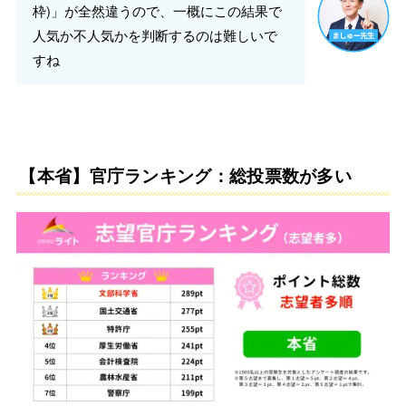
枠)」が全然違うので、一概にこの結果で
人気か不人気かを判断するのは難しいで
すね
【本省】官庁ランキング：総投票数が多い