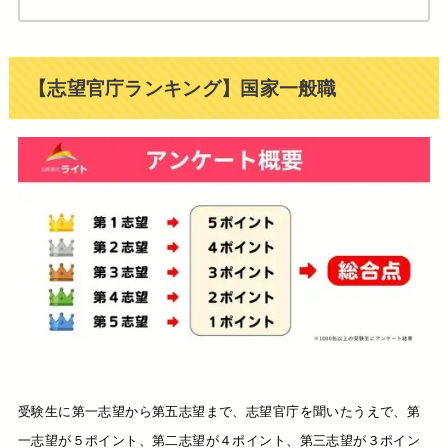
【志望官庁ランキング】国家一般職
受験生に第一志望から第五志望まで、志望官庁を聞いたうえで、第
一志望が５ポイント、第二志望が４ポイント、第三志望が３ポイン