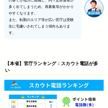
多く出てしまうため、再募集等がかかり
やすくなります。
また、転勤のエリア等が広い官庁は受験
生に毛嫌いされてしまう傾向もありま
す。
【本省】官庁ランキング：スカウト電話が多
い