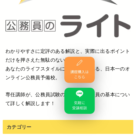
わかりやすさに定評のある解説と、実際に出るポイント
だけを押さえた無駄のない講義。
あなたのライフスタイルに合わせて学べる、日本一のオ
ンライン公務員予備校。
専任講師が、公務員試験の内容や、公務員の基本につい
て詳しく解説します！
カテゴリー