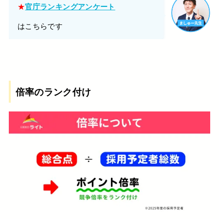
★
官庁ランキングアンケート
はこちらです
倍率のランク付け