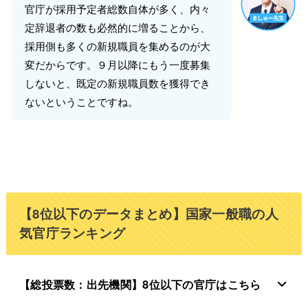
官庁が採用予定者総数自体が多く、内々
定辞退者の数も必然的に増ることから、
採用側も多くの新規職員を集めるのが大
変だからです。９月以降にもう一度募集
しないと、既定の新規職員数を獲得でき
ないということですね。
【8位以下のデータまとめ】国家一般職の人
気官庁ランキング
【総投票数：出先機関】8位以下の官庁はこちら