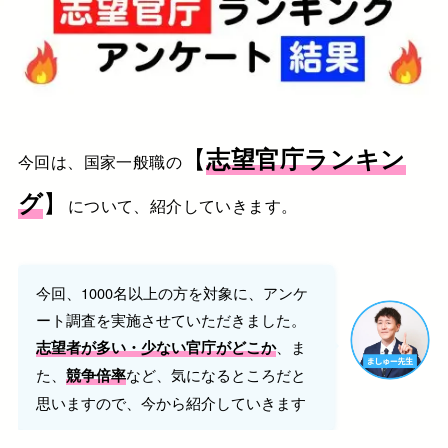
【
志望官庁ランキン
今回は、国家一般職の
】
グ
について、紹介していきます。
今回、1000名以上の方を対象に、アンケ
ート調査を実施させていただきました。
、ま
志望者が多い・少ない官庁がどこか
た、
など、気になるところだと
競争倍率
思いますので、今から紹介していきます