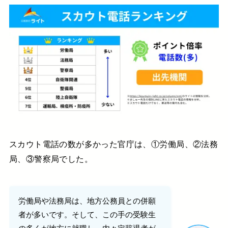
スカウト電話の数が多かった官庁は、①労働局、②法務
局、③警察局でした。
労働局や法務局は、地方公務員との併願
者が多いです。そして、この手の受験生
の多くが地方に就職し、内々定辞退者が