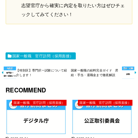
志望官庁から確実に内定を取りたい方はぜひチェ
ックしてみてください！
国家一般職 官庁訪問（採用面接）
【特別区】専門択一試験について紹
国家一般職の給料完全ガイド 昇
介します！
給・手当・退職金まで徹底解説
RECOMMEND
国家一般職 官庁訪問（採用面接）
国家一般職 官庁訪問（採用面接）