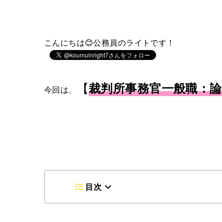
こんにちは😊公務員のライトです！
【
裁判所事務官一般職：論
今回は、
目次