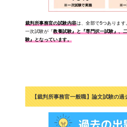
裁判所事務官の試験内容
は、全部で5つあります
一次試験が『
教養試験
』と『
専門択一試験
』、
験
』となっています。
【裁判所事務官一般職】論文試験の過