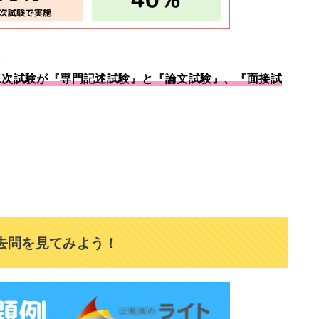
。
二次試験が『
専門記述試験
』と『
論文試験
』、『
面接試
去問を見てみよう！