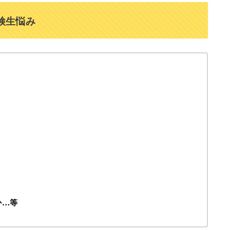
検生悩み
か
…等