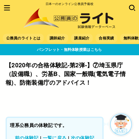
日本一のオンライン公務員予備校
公務員のライトとは
講師紹介
講座紹介
合格実績
無料体験
パンフレット・無料体験授業はこちら
【2020年の合格体験記-第2弾-】⑦埼玉県庁
（設備職）、労基B、国家一般職(電気電子情
報)、防衛装備庁のアドバイス！
理系公務員の体験記です。
前の体験記
|
一覧に戻る
|
次の体験記