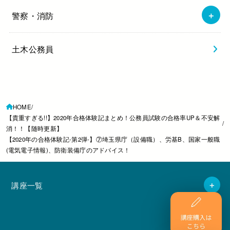
警察・消防
土木公務員
HOME
【貴重すぎる!!】2020年合格体験記まとめ！公務員試験の合格率UP＆不安解
消！！【随時更新】
【2020年の合格体験記-第2弾-】⑦埼玉県庁（設備職）、労基B、国家一般職
(電気電子情報)、防衛装備庁のアドバイス！
講座一覧