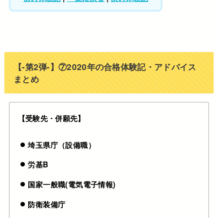
【-第2弾-】⑦2020年の合格体験記・アドバイス
まとめ
【受験先・併願先】
埼玉県庁（設備職）
労基B
国家一般職(電気電子情報)
防衛装備庁