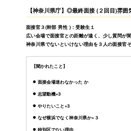
【神奈川県庁】◎最終面接 (２回目)雰
面接官３(幹部 男性 )：受験生１
広い会場で面接官との距離が遠く、少し質問が
神奈川県でないといけない理由を３人の面接官
【聞かれたこと】
面接会場迷わなかった か
志望動機×3
やりたいこと×3
なぜ横浜でなく神奈川県か×３
特別区でない理由