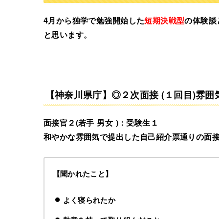
4月から独学で勉強開始した
短期決戦型
の体験談
と思います。
【神奈川県庁】◎２次面接 (１回目)雰
面接官２(若手 男女 )：受験生１
和やかな雰囲気で提出した自己紹介票通りの面
【聞かれたこと】
よく寝られたか