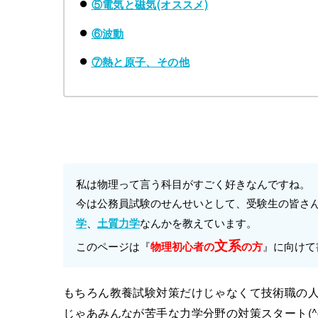
⑤電気と磁気(オススメ)
⑥波動
⑦熱と原子、その他
私は物理って言う科目がすごく好きなんですね。
今は公務員試験のせんせいとして、受験生の皆さ
、
なんかを教えています。
学
土質力学
文系
このページは『
』に向けて
物理初心者の
の方
もちろん教養試験対策だけじゃなくて技術職の
じゃあみんなが苦手な力学分野の対策スタート(^o^)/[