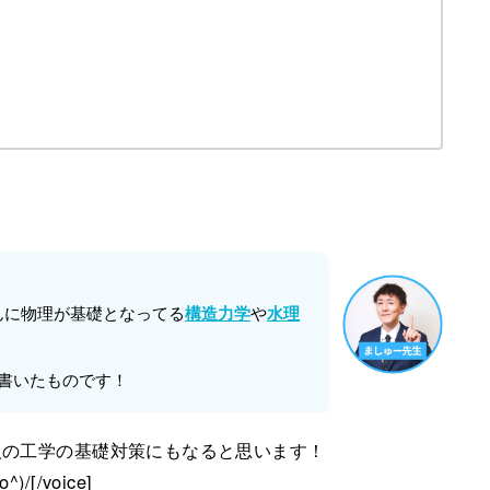
んに物理が基礎となってる
や
構造力学
水理
書いたものです！
人の工学の基礎対策にもなると思います！
/voice]