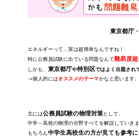
東京都庁
エネルギーって…実は超簡単なんですね！
難易度超
特に公務員試験に出ている問題なんて
東京都庁
特別区
しかも、
や
ではよく出題され
→個人的には
オススメのテーマ
かなと思います
公務員試験の物理対策
主には
として、
中学～高校の物理の分野すべてを解説していき
中学生高校生の方が見ても参考に
もちろん