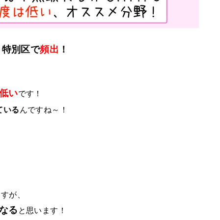
・特別区で
頻出
！
低い
です！
ている
んですね～！
。
ますが、
なる
と思います！