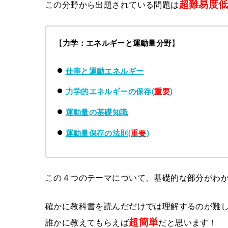
超難易度
この分野から出題されている問題は
【
】
力学：エネルギーと運動量分野
仕事と運動エネルギー
力学的エネルギーの保存(
重要
)
運動量の基礎知識
運動量保存の法則(
重要
)
この４つのテーマについて、基礎的な部分がわ
確かに教科書を読んだだけでは理解するのが難
超簡単
誰かに教えてもらえば
だと思います！