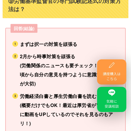
⑨労働基準監督官の専門試験記述式の対策方
法は？
回答(結論)
まずは択一の対策を頑張る
2月から時事対策を頑張る
(労働関係のニュースも要チェック！また、日
頃から自分の意見を持つように意識すること
が大切)
労働経済白書と厚生労働白書を読む
(概要だけでもOK！最近は厚労省がYouTube
に動画をUPしているのでそれを見るのもア
リ！)