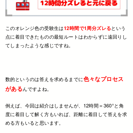
この
オレンジ色
の受験生は
12時間で1周分ズレる
という
点に着目できたものの
最短ルートはわからずに遠回りし
てしまったような感じですね。
色々なプロセス
数的というのは答えを求めるまでに
がある
んですよね。
例えば、今回は紹介はしませんが、
12時間＝360°と
角
度に着目して解く方もいれば、
距離に着目して答えを求
める方もいると思います。