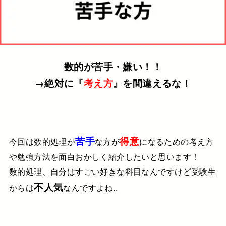
数的が苦手・嫌い！！
→絶対に『
考え方
』を間違えるな！
苦手
得意
今回は数的処理が
な方が
になるための考え方
や勉強方法を面白おかしく紹介したいと思います！
数的処理、自分はすごい好きな科目なんですけど
受験生
不人気
からは
なんですよね..