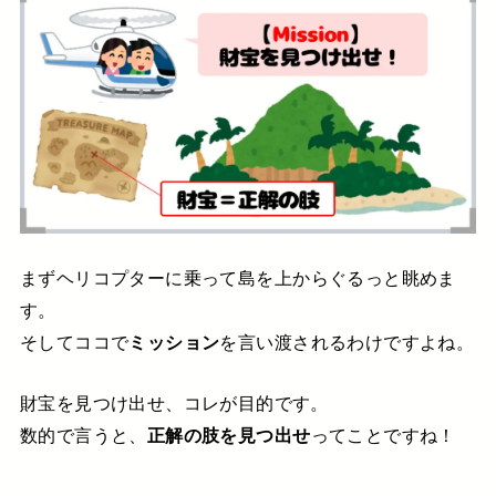
まずヘリコプターに乗って
島を上からぐるっと眺めま
す。
そしてココで
ミッション
を言い渡されるわけですよね。
財宝を見つけ出せ、コレが目的です。
数的で言うと、
正解の肢を見つ出せ
って
ことですね！