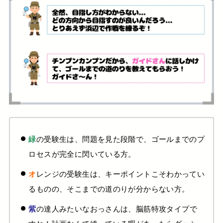
の受験生は、問題を見た段階で、ゴールまでのプ
緑
ロセスが完全に閃いている方。
レンジの受験生は、キーポイントこそわかってい
オ
るものの、そこまでの道のりが分からない方。
の達人みたいなおっさんは、
脳筋特攻
タイプで
紫
すね！
計画なんて練っている暇があったら
ダッシ