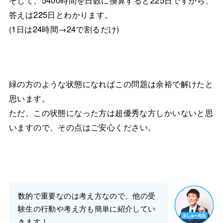
答えは
225日
とわかります。
(1日は24時間→24で割るだけ)
緑の方のような状態になれば
この問題は余裕で解けたと
思います。
ただ、この状態になった方は超優秀な方しかいないと思
いますので、
その点はご安心ください。
数的で重要なのは考え方なので、
他の受
験生の行動や考え方も
簡単に紹介してい
きます！