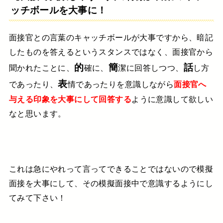
ッチボールを大事に！
面接官との言葉のキャッチボールが大事ですから、
暗記
したものを答えるというスタンスではなく、
面接官から
的
簡
話
聞かれたことに、
確に、
潔に回答しつつ、
し方
表
であったり、
情であったりを意識しながら
面接官へ
与える印象を大事にして回答する
ように意識して欲しい
なと思います。
これは急にやれって言ってできることではないので
模擬
面接を大事にして、その模擬面接中で意識するようにし
てみて下さい！