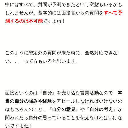
中にはすべて、質問が予測できたという変態もいるかも
しれませんが、基本的には面接官からの質問を
すべて予
測するのは不可能
ですよね！
このように想定外の質問が来た時に、
全然対応できな
い、、、
って方もいると思います。
面接というのは『自分』を売り込む営業活動なので、
本
当の自分の強みや経験
を
アピールしなければいけないの
は
もちろんのこと、
『
自分の意見
』や『
自分の考え
』が
問われたら
自分の思っていることを伝えなければいけな
いですよね！