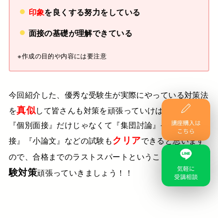
印象
を良くする努力をしている
面接の基礎が理解できている
※作成の目的や内容には要注意
今回紹介した、優秀な受験生が実際にやっている対策法
真似
を
して
皆さんも対策を頑張っていけば、
きっと
『個別面接』だけじゃなくて
『集団討論』や『集団面
クリア
接』『小論文』などの試験も
できると思います
人物試
ので、
合格までのラストスパートということで
験対策
頑張っていきましょう！！