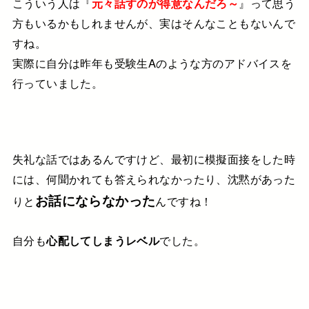
こういう人は『
元々話すのが得意なんだろ～
』って
思う
方もいるかもしれませんが、
実はそんなこともないんで
すね。
実際に自分は昨年も受験生Aのような方の
アドバイスを
行っていました。
失礼な話ではあるんですけど、
最初に模擬面接をした時
には、
何聞かれても答えられなかったり、
沈黙があった
お話にならなかった
りと
んですね！
自分も
心配してしまうレベル
でした。