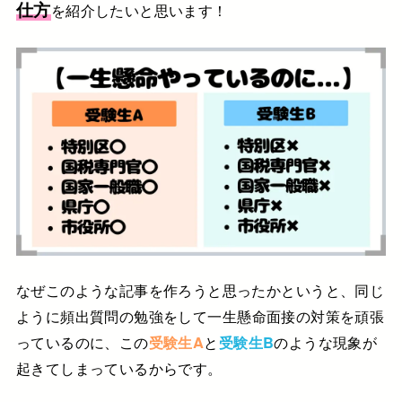
仕方
を紹介したいと思います！
なぜこのような記事を作ろうと思ったかというと、
同じ
ように頻出質問の勉強をして
一生懸命面接の対策を頑張
っているのに、
この
受験生A
と
受験生B
のような現象が
起きてしまっているからです。