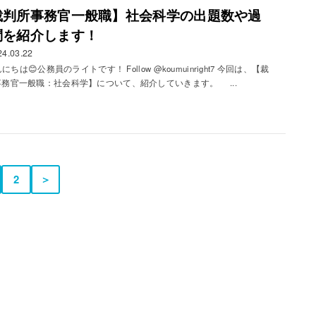
裁判所事務官一般職】社会科学の出題数や過
問を紹介します！
24.03.22
ちは😊公務員のライトです！ Follow @koumuinright7 今回は、【裁
事務官一般職：社会科学】について、紹介していきます。 ...
2
＞