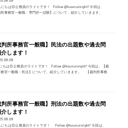
25.06.09
ちは😊公務員のライトです！ Follow @koumuinright7 今回は、
判所事務官一般職：専門択一試験】について、紹介していきます。
裁判所事務官一般職】民法の出題数や過去問
紹介します！
25.06.09
ちは😊公務員のライトです！ Follow @koumuinright7 今回は、【裁
事務官一般職：民法】について、紹介していきます。 【裁判所事務
裁判所事務官一般職】刑法の出題数や過去問
紹介します！
25.06.09
ちは😊公務員のライトです！ Follow @koumuinright7 今回は、