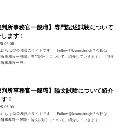
裁判所事務官一般職】専門記述試験について
介します！
25.06.09
ちは😊公務員のライトです！ Follow @koumuinright7 今回は、
判所事務官一般職：専門記述】について、紹介していきます。 「独学
所事務官一般...
裁判所事務官一般職】論文試験について紹介
ます！
25.06.09
ちは😊公務員のライトです！ Follow @koumuinright7 今回は、
所事務官一般職：論文試験】について、紹介していきます。 ...