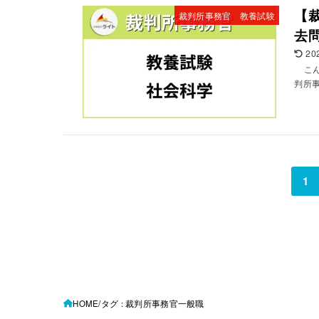
【
裁判所事務官 教養試験
去
20
こんに
判所
1
HOME
タグ : 裁判所事務官一般職