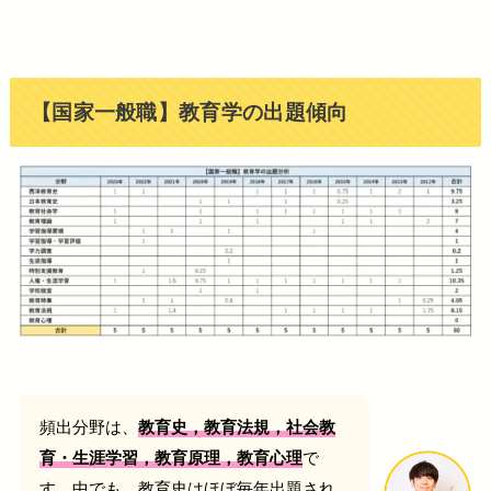
【国家一般職】教育学
の出題傾向
頻出分野は、
教育史，教育法規，社会教
で
育・生涯学習，教育原理，教育心理
す。中でも、教育史はほぼ毎年出題され