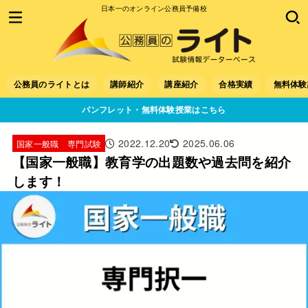
日本一のオンライン公務員予備校
公務員のライトとは
講師紹介
講座紹介
合格実績
無料体験
パンフレット・無料体験授業はこちら
2022.12.20
2025.06.06
国家一般職 専門試験
【国家一般職】教育学の出題数や過去問を紹介
します！