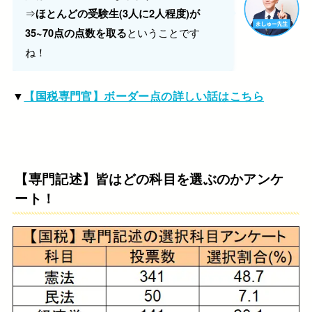
⇒
ほとんどの受験生(3人に2人程度)が
ということです
35~70点の点数を取る
ね！
▼
【国税専門官】ボーダー点の詳しい話はこちら
【専門記述】皆はどの科目を選ぶのかアンケ
ート！